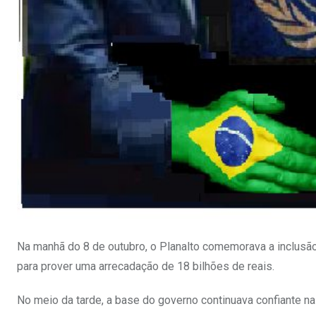
Na manhã do 8 de outubro, o Planalto comemorava a inclusão
para prover uma arrecadação de 18 bilhões de reais.
No meio da tarde, a base do governo continuava confiante n