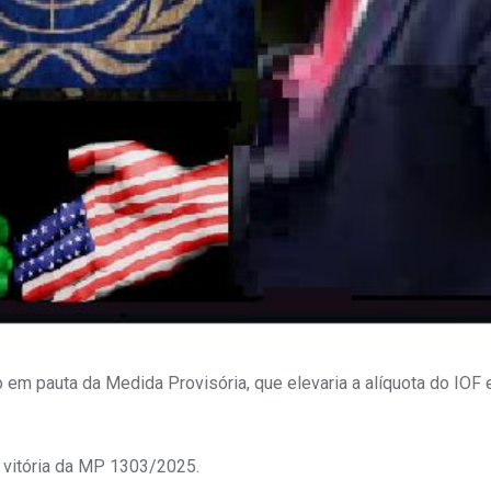
 em pauta da Medida Provisória, que elevaria a alíquota do IOF
a vitória da MP 1303/2025.