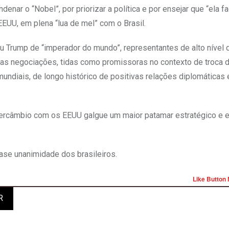
ar o “Nobel”, por priorizar a política e por ensejar que “ela fac
EUU, em plena “lua de mel” com o Brasil.
ou Trump de “imperador do mundo”, representantes de alto nível 
vas negociações, tidas como promissoras no contexto de troca 
undiais, de longo histórico de positivas relações diplomáticas 
intercâmbio com os EEUU galgue um maior patamar estratégico e
uase unanimidade dos brasileiros.
Like Button 
R