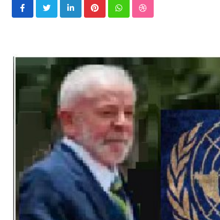
LinkedIn
Pinterest
Whatsapp
StumbleUpon