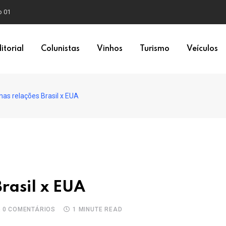
o 01
itorial
Colunistas
Vinhos
Turismo
Veículos
nas relações Brasil x EUA
Brasil x EUA
0
COMENTÁRIOS
1 MINUTE READ