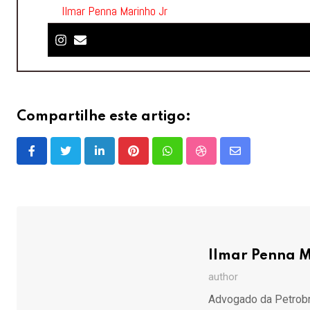
Ilmar Penna Marinho Jr
Compartilhe este artigo:
LinkedIn
Pinterest
Whatsapp
StumbleUpon
Share
via
Email
Ilmar Penna M
author
Advogado da Petrobra