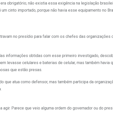
a obrigatório; não existia essa exigência na legislação brasile
ei um cinto importado, porque não havia esse equipamento no Bras
travam no presídio para falar com os chefes das organizações 
r das informações obtidas com esse primeiro investigado, desco
quem levasse celulares e baterias de celular, mas também havia
nosas que estão presas.
do que atua como defensor, mas também participa da organizaç
.
o a agir. Parece que veio alguma ordem do governador ou do pres