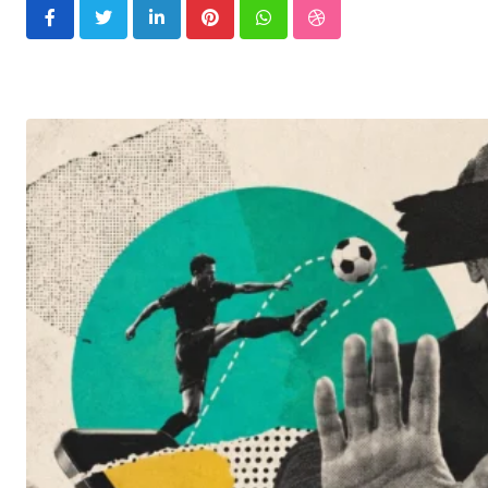
LinkedIn
Pinterest
Whatsapp
StumbleUpon